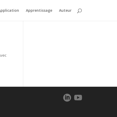
pplication
Apprentissage
Auteur
Avec

