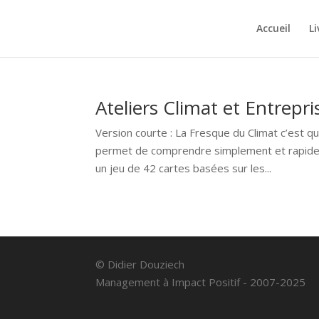
Accueil
Li
Ateliers Climat et Entrepri
Version courte : La Fresque du Climat c’est quo
permet de comprendre simplement et rapide
un jeu de 42 cartes basées sur les...
© Didier Douziech
Management à Impact Positif - 2007-2025