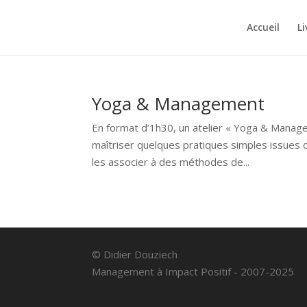
Accueil
Li
Yoga & Management
En format d’1h30, un atelier « Yoga & Manage
maîtriser quelques pratiques simples issues d
les associer à des méthodes de...
© Didier Douziech
Management à Impact Positif - 2007-2025