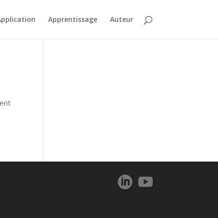
pplication
Apprentissage
Auteur
ment

